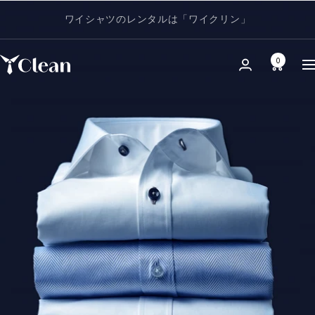
コ
ワイシャツのレンタルは「ワイクリン」
ン
テ
ン
0
ワ
ナ
ツ
ビ
へ
ゲ
イ
ス
ー
キ
シ
ク
ッ
ョ
プ
ン
リ
ン