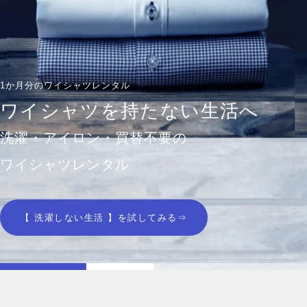
1か月分のワイシャツレンタル
ワイシャツを持たない生活へ
洗濯・アイロン・買替不要の
ワイシャツレンタル
【 洗濯しない生活 】を試してみる⇒
ス
ス
ラ
ラ