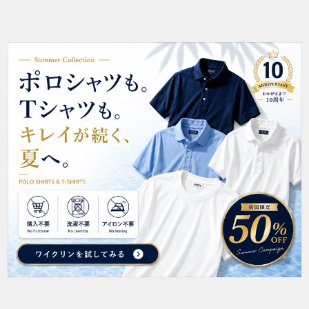
イ
イ
ド
ド
に
に
移
移
動
動
1
2