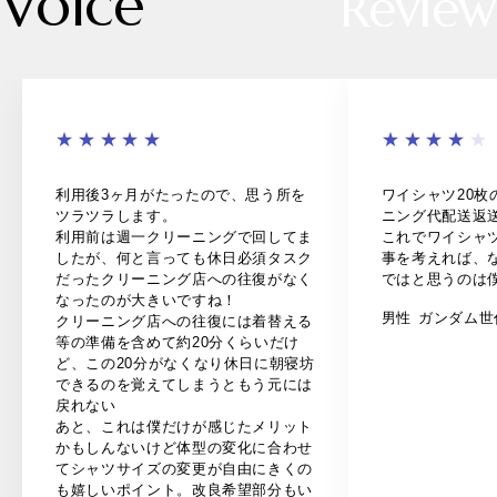
Voice
Review
利用後3ヶ月がたったので、思う所を
ワイシャツ20枚
ツラツラします。
ニング代配送返
利用前は週一クリーニングで回してま
これでワイシャ
したが、何と言っても休日必須タスク
事を考えれば、
だったクリーニング店への往復がなく
ではと思うのは
なったのが大きいですね！
男性
ガンダム世
クリーニング店への往復には着替える
等の準備を含めて約20分くらいだけ
ど、この20分がなくなり休日に朝寝坊
できるのを覚えてしまうともう元には
戻れない
あと、これは僕だけが感じたメリット
かもしんないけど体型の変化に合わせ
てシャツサイズの変更が自由にきくの
も嬉しいポイント。改良希望部分もい