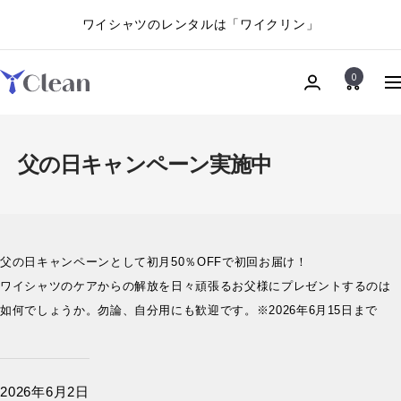
コ
ワイシャツのレンタルは「ワイクリン」
ン
テ
ン
0
ワ
ナ
ツ
イ
ビ
へ
ク
ゲ
ス
リ
ー
父の日キャンペーン実施中
キ
ン
シ
ッ
ョ
プ
ン
父の日キャンペーンとして初月50％OFFで初回お届け！
ワイシャツのケアからの解放を日々頑張るお父様にプレゼントするのは
如何でしょうか。勿論、自分用にも歓迎です。※2026年6月15日まで
2026年6月2日